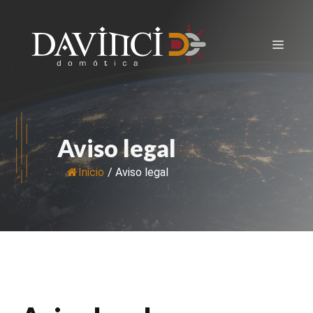
Saltar
al
Menú
contenido
Aviso legal
Inicio
/
Aviso legal